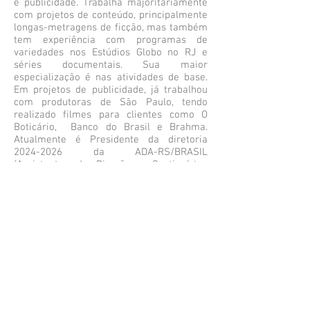
e publicidade. Trabalha majoritariamente
com projetos de conteúdo, principalmente
longas-metragens de ficção, mas também
tem experiência com programas de
variedades nos Estúdios Globo no RJ e
séries documentais. Sua maior
especialização é nas atividades de base.
Em projetos de publicidade, já trabalhou
com produtoras de São Paulo, tendo
realizado filmes para clientes como O
Boticário, Banco do Brasil e Brahma.
Atualmente é Presidente da diretoria
2024-2026
da ADA-RS/BRASIL
(Assistentes de Direção e Continuístas
Associados - RS / BRASIL).
DRT:
0014241
/RS
+55 51 99612-2555
albertopsg@gmail.com
Currículo
Assistentes de Direção e Continuístas Associados do Rio Grande do Sul/Brasil.